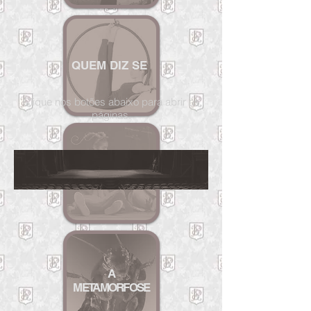
QU
EM DIZ SE
Clique nos botões abaixo para abrir as
páginas.
O CASAMENTO
DA B
ARATINHA
A
METAMORFOSE