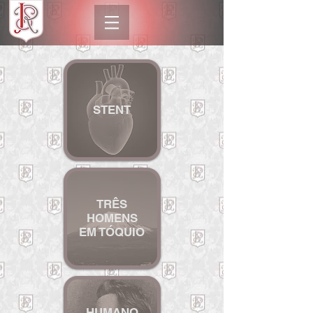
STENT
TRÊS
HOMENS
EM T
ÓQUIO
HU
MANO