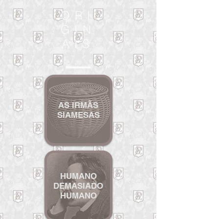
ORI
GIN
AIS
AS IRMÃS
SIAMESAS
HU
MANO
DEMASIADO
HUMANO