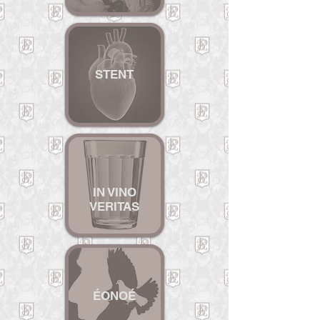
STENT
IN VINO
VE
RITAS
ÉONOÉ