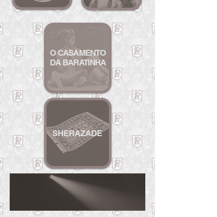
O CASAMENTO
DA B
ARATINHA
SHERAZ
ADE