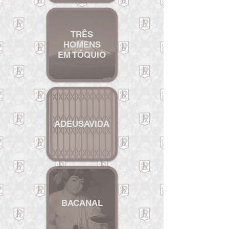
TRÊS
HOMENS
EM T
ÓQUIO
A
DEUSAVIDA
BACAN
AL