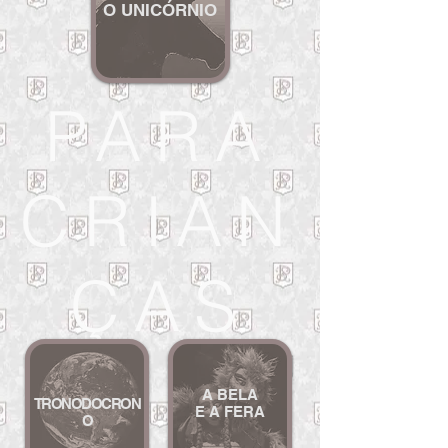
O UNICÓ
RNIO
PARA
CRIAN
ÇAS
A BELA
TRONODOCRON
E A F
ERA
O