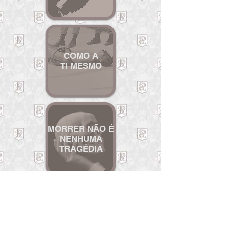
COMO A
TI MESMO
MORRER NÃO É
NENHUMA
TRAGÉDIA
O DIA DAS
FLO
RES