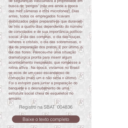
de seguranças vasculhava a propriedade em
busca de “perigos” (não era ainda a época
das mini câmeras e mini microfones). Dias
antes, todos os empregados ficavam
mobilizados pelos preparativos que duravam
de três a quatro dias dependendo do número
de convidados e de sua importância político-
social: o dia das compras, o dia das louças,
talheres e cristais, o dia das sobremesas, o
dia da preparação dos pratos. E por último, o
dia das flores. Pareceu-me uma situação
dramatúrgica pronta para inserir algum
acontecimento inesperado, que rompesse a
rotina altiva . Na época, vivíamos no Brasil
os ecos de um caso escandaloso de
corrupção (mais um e não seria o último).
Foi o estopim para juntar a preparação do
banquete e o desnudamento de uma
estrutura social cheia de esqueletos no
armário.
Registro na SBAT 004836
Baixe o texto completo