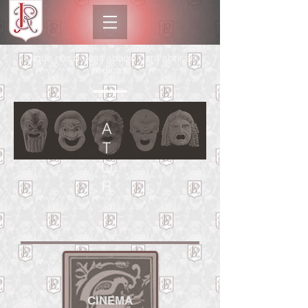
Clique nos botões abaixo para abrir as
páginas.
A
T
O
R
CINEMA