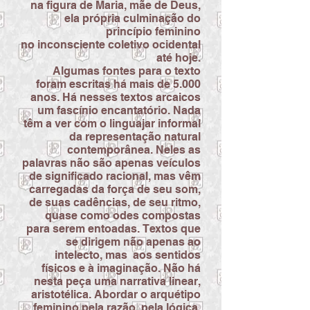
na
figura de Maria, mãe de Deus,
ela própria
culminação do
princípio feminino
no
inconsciente coletivo ocidental
até hoje.
Algumas fontes para o texto
foram escritas há mais de 5.000
anos. Há nesses textos arcaicos
um fascínio encantatório. Nada
têm a ver com o linguajar informal
da representação natural
contemporânea. Neles as
palavras não
são apenas veículos
de significado racional, mas vêm
carregadas da força de seu som,
de suas cadências, de seu ritmo,
quase como odes compostas
para serem entoadas.
Textos que
se dirigem não apenas ao
intelecto, mas aos sentidos
físicos e à
imaginação.
Não há
nesta peça uma narrativa linear,
aristotélica.
Abordar o arquétipo
feminino pela razão, pela lógica,