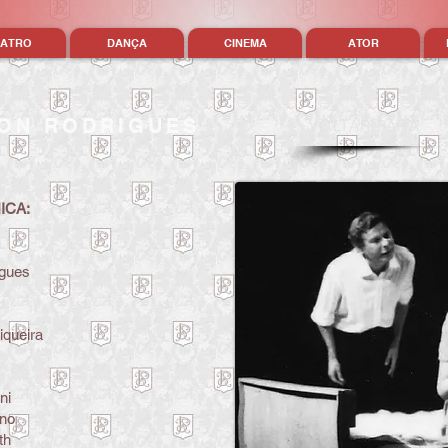
EATRO
DANÇA
CINEMA
ATOR
SON RODRIGUES
VOL
TAR PARA
ICA:
igues
queira
ni
ano
th