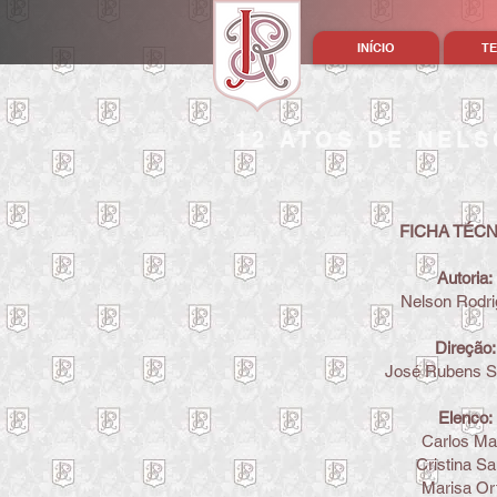
INÍCIO
T
12 ATOS DE NEL
FICHA TÉCN
Autoria:
Nelson Rodr
Direção:
José Rubens Si
Elenco:
Carlos Ma
Cristina S
Marisa Or