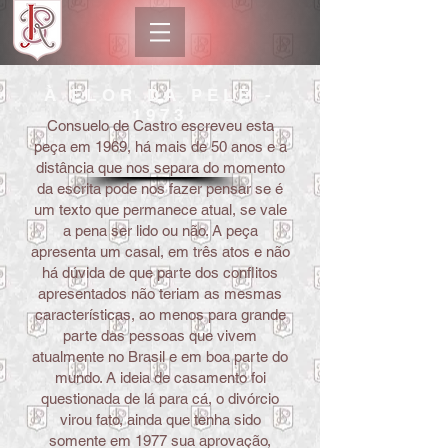
À FLOR DA PELE -
1973
Consuelo de Castro escreveu esta
peça em 1969, há mais de 50 anos e a
distância que nos separa do momento
da escrita pode nos fazer pensar se é
VOL
TAR PARA
um texto que permanece atual, se vale
a pena ser lido ou não. A peça
apresenta um casal, em três atos e não
DIREÇÕES
há dúvida de que parte dos conflitos
apresentados não teriam as mesmas
características, ao menos para grande
parte das pessoas que vivem
atualmente no Brasil e em boa parte do
mundo. A ideia de casamento foi
questionada de lá para cá, o divórcio
virou fato, ainda que tenha sido
somente em 1977 sua aprovação,