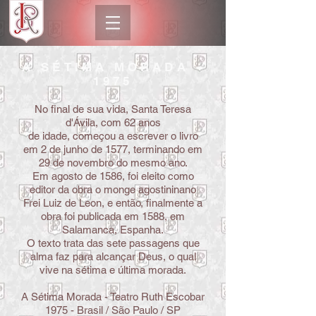
A SÉTIMA MORADA -
1975
No final de sua vida, Santa Teresa
d'Ávila, com 62 anos
de idade, começou a escrever o livro
em 2 de junho de 1577, terminando em
29 de novembro do mesmo ano.
Em agosto de 1586, foi eleito como
editor da obra o monge agostininano
Frei Luiz de Leon, e então, finalmente a
obra foi publicada em 1588, em
Salamanca, Espanha.
O texto trata das sete passagens que
alma faz para alcançar Deus, o qual
vive na sétima e última morada.
A Sétima Morada - Teatro Ruth Escobar
1975 - Brasil / São Paulo / SP