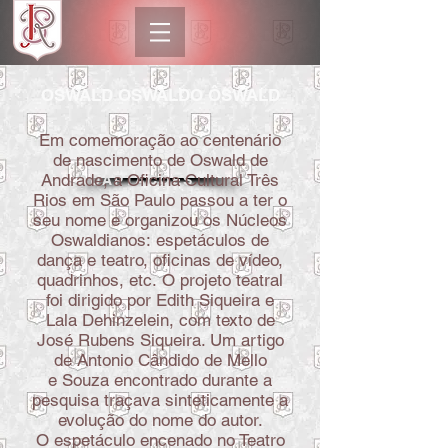
OSWÁLD OSWALDO ÔSWALD
Em comemoração ao centenário
VOLTAR PARA
de nascimento de Oswald de
Andrade, a Oficina Cultural Três
ADAPTAÇÕES
Rios em São Paulo passou a ter o
seu nome e organizou os Núcleos
Oswaldianos:
espetáculos de
dança e teatro,
oficinas de vídeo,
quadrinhos, etc.
O projeto teatral
foi dirigido por
Edith Siqueira e
Lala Dehinzelein,
com texto de
José Rubens Siqueira.
Um artigo
de Antonio Cândido de Mello
e Souza encontrado durante a
pesquisa traçava sinteticamente a
evolução do nome do autor.
O espetáculo encenado no Teatro