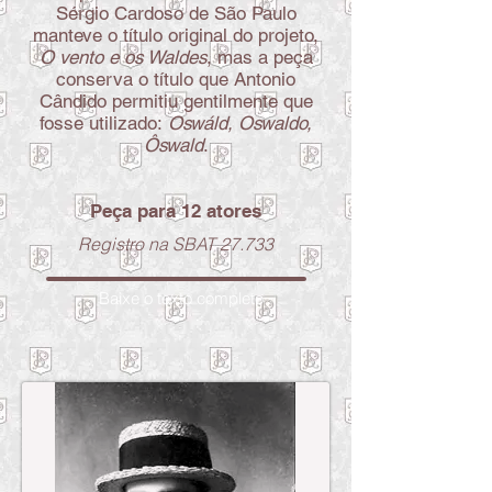
Sérgio Cardoso de São Paulo
manteve o título original do projeto,
O vento e os Waldes
, mas a peça
conserva o título que Antonio
Cândido permitiu gentilmente que
fosse utilizado:
Oswáld, Oswaldo,
Ôswald
.
Peça para 12 atores
Registro na SBAT 27.733
Baixe o texto completo